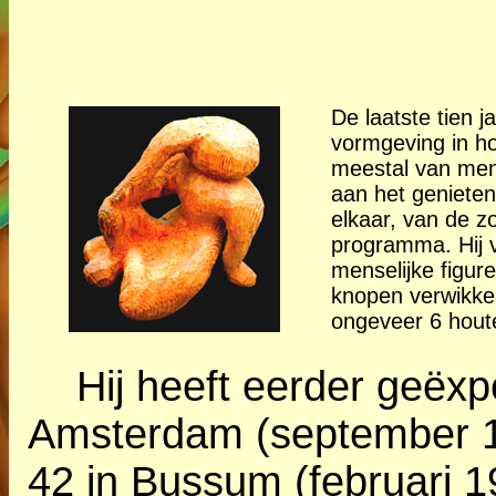
De laatste tien j
vormgeving in ho
meestal van men
aan het genieten
elkaar, van de z
programma. Hij 
menselijke figur
knopen verwikkel
ongeveer 6 houte
Hij heeft eerder geëxpos
Amsterdam (september 19
42 in Bussum (februari 1